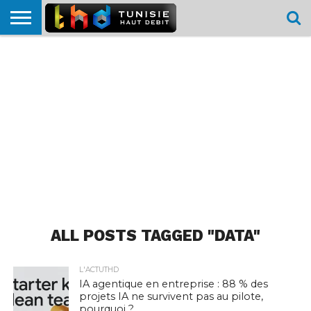
HOME
L’ACTUTHD
EN
PODCASTS
TEST
COMPARATIF
CARTE DE
CONTACT
BREF
DÉBIT
DÉBIT
COUVERTURE
MOBILE
MOBILE
ALL POSTS TAGGED "DATA"
L'ACTUTHD
IA agentique en entreprise : 88 % des
projets IA ne survivent pas au pilote,
pourquoi ?