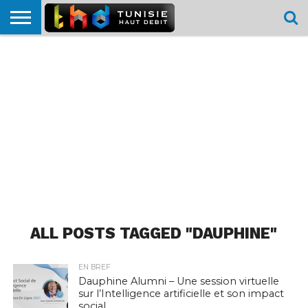
HOME
L’ACTUTHD
EN
PODCASTS
TEST
COMPARATIF
CARTE DE
CONTACT
BREF
DÉBIT
DÉBIT
COUVERTURE
MOBILE
MOBILE
ALL POSTS TAGGED "DAUPHINE"
EN BREF
Dauphine Alumni – Une session virtuelle
sur l’Intelligence artificielle et son impact
social