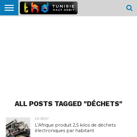
HOME
L’ACTUTHD
EN
PODCASTS
TEST
COMPARATIF
CARTE DE
CONTACT
BREF
DÉBIT
DÉBIT
COUVERTURE
MOBILE
MOBILE
ALL POSTS TAGGED "DÉCHETS"
EN BREF
L’Afrique produit 2,5 kilos de déchets
électroniques par habitant