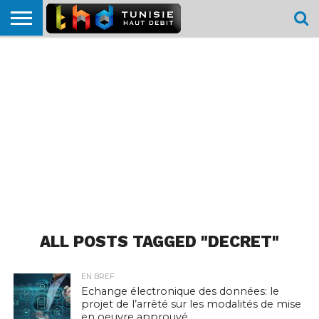
HOME
L’ACTUTHD
EN
PODCASTS
TEST
COMPARATIF
CARTE DE
CONTACT
BREF
DÉBIT
DÉBIT
COUVERTURE
MOBILE
MOBILE
ALL POSTS TAGGED "DECRET"
EN BREF
Echange électronique des données: le
projet de l’arrêté sur les modalités de mise
en oeuvre approuvé