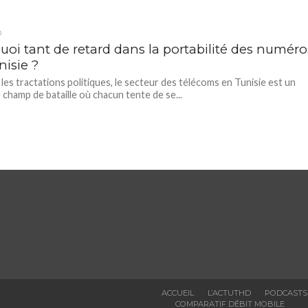
D
uoi tant de retard dans la portabilité des numéro
nisie ?
 les tractations politiques, le secteur des télécoms en Tunisie est un
e champ de bataille où chacun tente de se...
ACCUEIL
L’ACTUTHD
PODCASTS
COMPARATIF DÉBIT MOBILE