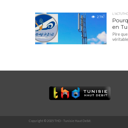
L'ACTUTH
2.7K
Pourq
en Tu
Pire que
véritabl
Copyright © 2025 THD - Tunisie Haut Debit.