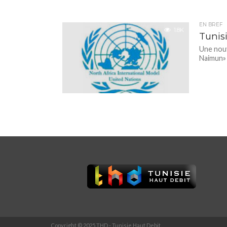
EN BREF
1.8K
Tunis
Une nouv
Naimun» 
Copyright © 2025 THD - Tunisie Haut Debit.