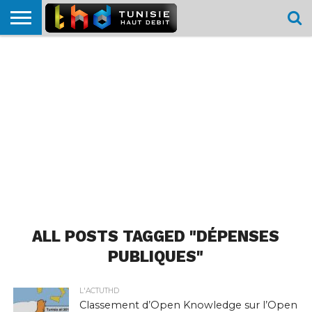
HOME
L’ACTUTHD
EN
PODCASTS
TEST
COMPARATIF
CARTE DE
CONTACT
BREF
DÉBIT
DÉBIT
COUVERTURE
MOBILE
MOBILE
ALL POSTS TAGGED "DÉPENSES
PUBLIQUES"
L'ACTUTHD
Classement d’Open Knowledge sur l’Open