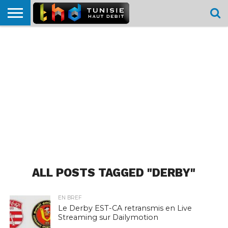
HOME
L’ACTUTHD
EN
PODCASTS
TEST
COMPARATIF
CARTE DE
CONTACT
BREF
DÉBIT
DÉBIT
COUVERTURE
MOBILE
MOBILE
ALL POSTS TAGGED "DERBY"
EN BREF
Le Derby EST-CA retransmis en Live
Streaming sur Dailymotion