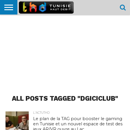
HOME
L’ACTUTHD
EN
PODCASTS
TEST
COMPARATIF
CARTE DE
CONTACT
BREF
DÉBIT
DÉBIT
COUVERTURE
MOBILE
MOBILE
ALL POSTS TAGGED "DGICICLUB"
L'ACTUTHD
Le plan de la TAG pour booster le gaming
en Tunisie et un nouvel espace de test des
jeux AR/VR ouvre au Lac