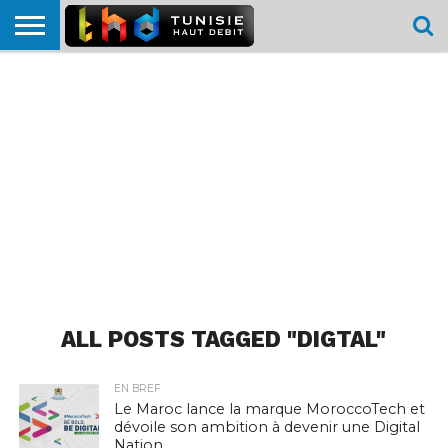
HOME
L’ACTUTHD
EN
PODCASTS
TEST
COMPARATIF
CARTE DE
CONTACT
BREF
DÉBIT
DÉBIT
COUVERTURE
MOBILE
MOBILE
ALL POSTS TAGGED "DIGTAL"
EN BREF
Le Maroc lance la marque MoroccoTech et
dévoile son ambition à devenir une Digital
Nation