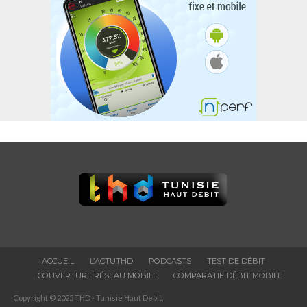
ACCUEIL
L’ACTUTHD
PODCASTS
TEST DE DÉBIT
COUVERTURE RÉSEAU MOBILE
COMPARATIF DÉBIT MOBILE
Copyright © 2025 THD - Tunisie Haut Debit.