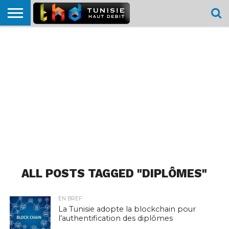
HOME
L’ACTUTHD
EN
PODCASTS
TEST
COMPARATIF
CARTE DE
CONTACT
BREF
DÉBIT
DÉBIT
COUVERTURE
MOBILE
MOBILE
ALL POSTS TAGGED "DIPLÔMES"
EN BREF
La Tunisie adopte la blockchain pour
l’authentification des diplômes