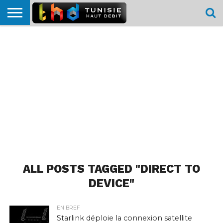
HOME
L’ACTUTHD
EN
PODCASTS
TEST
COMPARATIF
CARTE DE
CONTACT
BREF
DÉBIT
DÉBIT
COUVERTURE
MOBILE
MOBILE
ALL POSTS TAGGED "DIRECT TO
DEVICE"
EN BREF
Starlink déploie la connexion satellite