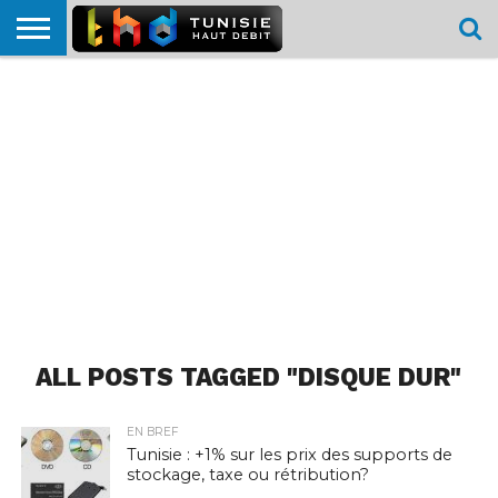
HOME
L’ACTUTHD
EN
PODCASTS
TEST
COMPARATIF
CARTE DE
CONTACT
BREF
DÉBIT
DÉBIT
COUVERTURE
MOBILE
MOBILE
ALL POSTS TAGGED "DISQUE DUR"
EN BREF
Tunisie : +1% sur les prix des supports de
stockage, taxe ou rétribution?