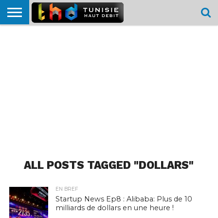
HOME
L’ACTUTHD
EN
PODCASTS
TEST
COMPARATIF
CARTE DE
CONTACT
BREF
DÉBIT
DÉBIT
COUVERTURE
MOBILE
MOBILE
ALL POSTS TAGGED "DOLLARS"
EN BREF
Startup News Ep8 : Alibaba: Plus de 10
milliards de dollars en une heure !