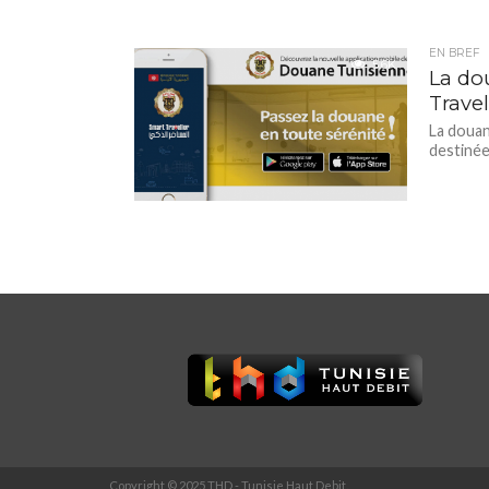
EN BREF
5.6K
La do
Travel
La douan
destinée
Copyright © 2025 THD - Tunisie Haut Debit.