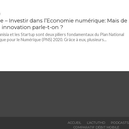
D
ie – Investir dans l’Economie numérique: Mais de
 innovation parle-t-on ?
nisia et les Startup sont deux piliers fondamentaux du Plan National
que pour le Numérique (PNS) 2020. Grâce à eux, plusieurs...
ACCUEIL
L’ACTUTHD
PODCASTS
COMPARATIF DÉBIT MOBILE