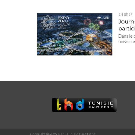
EN BREF
3.6K
Journ
parti
Dans le c
universe
Copyright © 2025 THD - Tunisie Haut Debit.