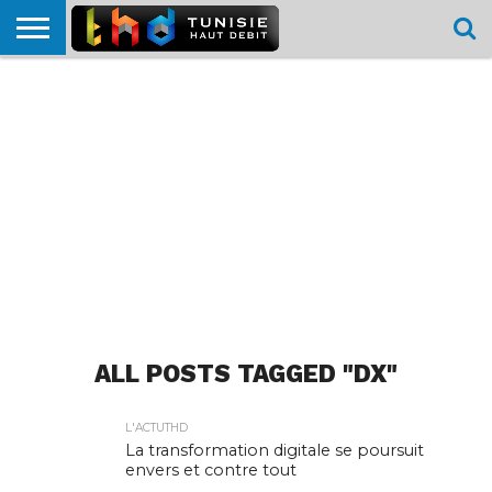
HOME
L’ACTUTHD
EN
PODCASTS
TEST
COMPARATIF
CARTE DE
CONTACT
BREF
DÉBIT
DÉBIT
COUVERTURE
MOBILE
MOBILE
ALL POSTS TAGGED "DX"
L'ACTUTHD
La transformation digitale se poursuit
envers et contre tout