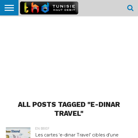
HOME
L’ACTUTHD
EN
PODCASTS
TEST
COMPARATIF
CARTE DE
CONTACT
BREF
DÉBIT
DÉBIT
COUVERTURE
MOBILE
MOBILE
ALL POSTS TAGGED "E-DINAR
TRAVEL"
EN BREF
Les cartes ‘e-dinar Travel’ cibles d’une