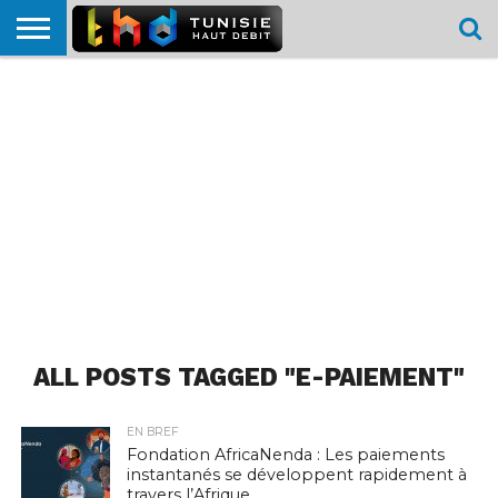
HOME
L’ACTUTHD
EN
PODCASTS
TEST
COMPARATIF
CARTE DE
CONTACT
BREF
DÉBIT
DÉBIT
COUVERTURE
MOBILE
MOBILE
ALL POSTS TAGGED "E-PAIEMENT"
EN BREF
Fondation AfricaNenda : Les paiements
instantanés se développent rapidement à
travers l’Afrique