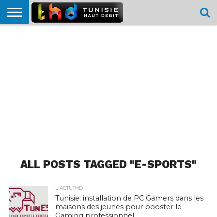
HOME
L’ACTUTHD
EN
PODCASTS
TEST
COMPARATIF
CARTE DE
CONTACT
BREF
DÉBIT
DÉBIT
COUVERTURE
MOBILE
MOBILE
ALL POSTS TAGGED "E-SPORTS"
L'ACTUTHD
Tunisie: installation de PC Gamers dans les
maisons des jeunes pour booster le
Gaming professionnel