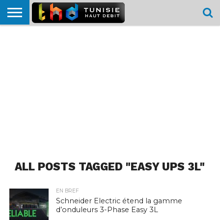
HOME
L’ACTUTHD
EN
PODCASTS
TEST
COMPARATIF
CARTE DE
CONTACT
BREF
DÉBIT
DÉBIT
COUVERTURE
MOBILE
MOBILE
ALL POSTS TAGGED "EASY UPS 3L"
EN BREF
Schneider Electric étend la gamme
d’onduleurs 3-Phase Easy 3L