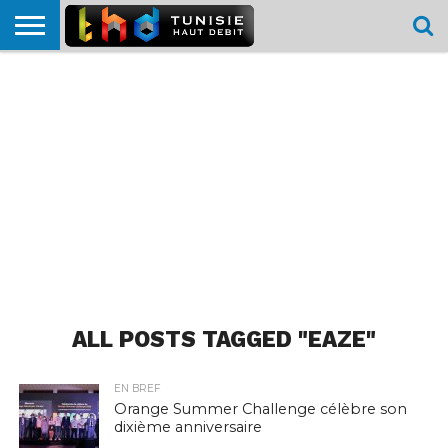
HOME
L’ACTUTHD
EN
PODCASTS
TEST
COMPARATIF
CARTE DE
CONTACT
BREF
DÉBIT
DÉBIT
COUVERTURE
MOBILE
MOBILE
ALL POSTS TAGGED "EAZE"
EN BREF
Orange Summer Challenge célèbre son
dixième anniversaire