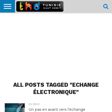
HOME
L’ACTUTHD
EN
PODCASTS
TEST
COMPARATIF
CARTE DE
CONTACT
BREF
DÉBIT
DÉBIT
COUVERTURE
MOBILE
MOBILE
ALL POSTS TAGGED "ECHANGE
ÉLECTRONIQUE"
EN BREF
Un pas en avant vers l’échange