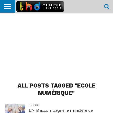
HOME
L’ACTUTHD
EN
PODCASTS
TEST
COMPARATIF
CARTE DE
CONTACT
BREF
DÉBIT
DÉBIT
COUVERTURE
MOBILE
MOBILE
ALL POSTS TAGGED "ECOLE
NUMÉRIQUE"
EN BREF
L’ATB accompagne le ministère de