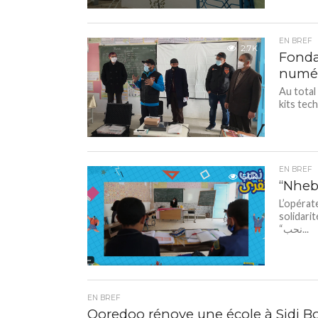
EN BREF
2.7K
Fonda
numér
Au total
kits tech
EN BREF
5.0K
“Nheb
L’opérat
solidari
“نحب...
EN BREF
Ooredoo rénove une école à Sidi Bo