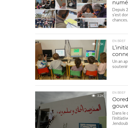
numé
Depuis 2
s’est do
chances..
EN BREF
3.3K
L’init
connec
Un an ap
soutenir
EN BREF
3.2K
Ooredo
gouve
Dans le 
l’initiat
Jendoub’A