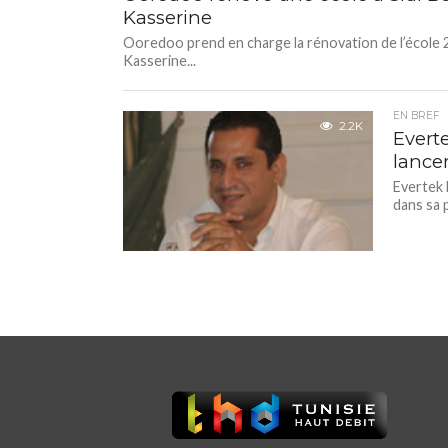
Kasserine
Ooredoo prend en charge la rénovation de l’école 2 
Kasserine...
EN BREF
2.2K
Evert
lance
Evertek 
dans sa 