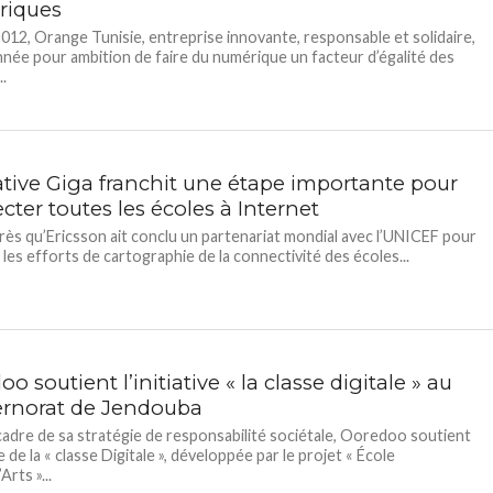
riques
012, Orange Tunisie, entreprise innovante, responsable et solidaire,
nnée pour ambition de faire du numérique un facteur d’égalité des
.
iative Giga franchit une étape importante pour
ter toutes les écoles à Internet
rès qu’Ericsson ait conclu un partenariat mondial avec l’UNICEF pour
 les efforts de cartographie de la connectivité des écoles...
o soutient l’initiative « la classe digitale » au
rnorat de Jendouba
cadre de sa stratégie de responsabilité sociétale, Ooredoo soutient
ive de la « classe Digitale », développée par le projet « École
rts »...