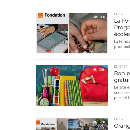
EN BREF
1.8K
La Fo
Progr
école
La Fonda
pour amb
EN BREF
3.8K
Bon pl
gratui
Le site 
scolaires
permettr
EN BREF
3.7K
Orang