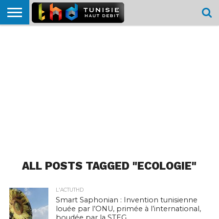
HOME
L’ACTUTHD
EN
PODCASTS
TEST
COMPARATIF
CARTE DE
CONTACT
BREF
DÉBIT
DÉBIT
COUVERTURE
MOBILE
MOBILE
ALL POSTS TAGGED "ECOLOGIE"
L'ACTUTHD
Smart Saphonian : Invention tunisienne
louée par l’ONU, primée à l’international,
boudée par la STEG