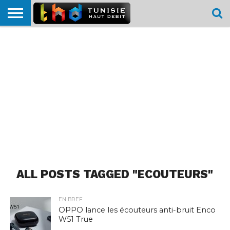
HOME
L’ACTUTHD
EN
PODCASTS
TEST
COMPARATIF
CARTE DE
CONTACT
BREF
DÉBIT
DÉBIT
COUVERTURE
MOBILE
MOBILE
ALL POSTS TAGGED "ECOUTEURS"
EN BREF
OPPO lance les écouteurs anti-bruit Enco
W51 True