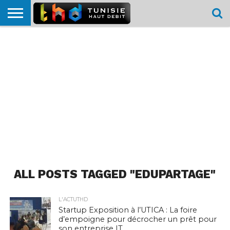
HOME
L’ACTUTHD
EN
PODCASTS
TEST
COMPARATIF
CARTE DE
CONTACT
BREF
DÉBIT
DÉBIT
COUVERTURE
MOBILE
MOBILE
ALL POSTS TAGGED "EDUPARTAGE"
L'ACTUTHD
Startup Exposition à l’UTICA : La foire
d’empoigne pour décrocher un prêt pour
son entreprise IT