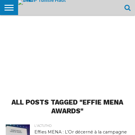
HOME
L’ACTUTHD
EN
PODCASTS
TEST
COMPARATIF
CARTE DE
CONTACT
BREF
DÉBIT
DÉBIT
COUVERTURE
MOBILE
MOBILE
ALL POSTS TAGGED "EFFIE MENA
AWARDS"
L'ACTUTHD
Effies MENA : L’Or décerné à la campagne