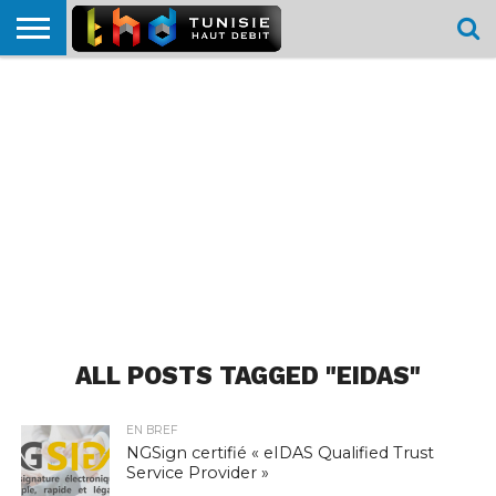
HOME
L’ACTUTHD
EN
PODCASTS
TEST
COMPARATIF
CARTE DE
CONTACT
BREF
DÉBIT
DÉBIT
COUVERTURE
MOBILE
MOBILE
ALL POSTS TAGGED "EIDAS"
EN BREF
NGSign certifié « eIDAS Qualified Trust
Service Provider »