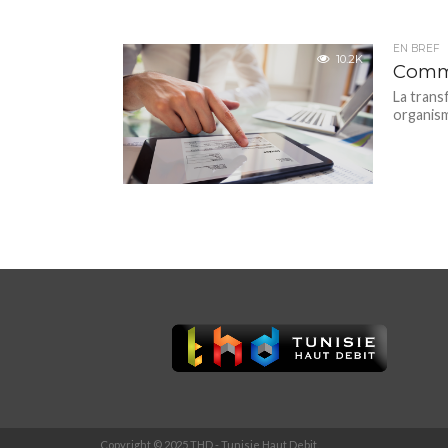
EN BREF
10.2K
Comme
La trans
organism
Copyright © 2025 THD - Tunisie Haut Debit.