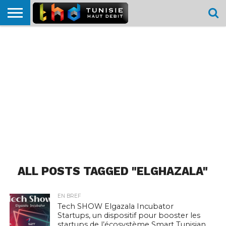
HOME
L’ACTUTHD
EN
PODCASTS
TEST
COMPARATIF
CARTE DE
CONTACT
BREF
DÉBIT
DÉBIT
COUVERTURE
MOBILE
MOBILE
ALL POSTS TAGGED "ELGHAZALA"
EN BREF
Tech SHOW Elgazala Incubator
Startups, un dispositif pour booster les
startups de l’écosystème Smart Tunisian