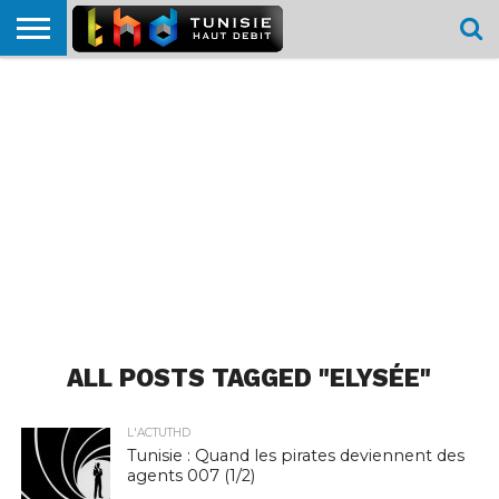
HOME
L’ACTUTHD
EN
PODCASTS
TEST
COMPARATIF
CARTE DE
CONTACT
BREF
DÉBIT
DÉBIT
COUVERTURE
MOBILE
MOBILE
ALL POSTS TAGGED "ELYSÉE"
L'ACTUTHD
Tunisie : Quand les pirates deviennent des
agents 007 (1/2)