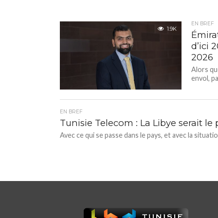
EN BREF
1.9K
Émira
d’ici 
2026
Alors qu
envol, pa
EN BREF
Tunisie Telecom : La Libye serait le
Avec ce qui se passe dans le pays, et avec la situati