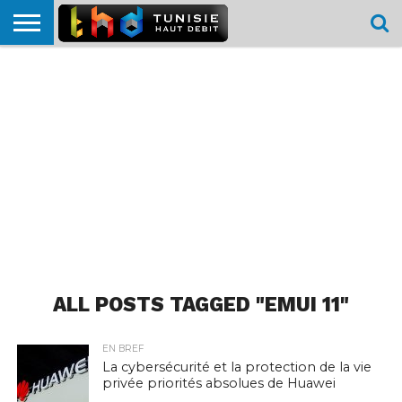
HOME
L’ACTUTHD
EN
PODCASTS
TEST
COMPARATIF
CARTE DE
CONTACT
BREF
DÉBIT
DÉBIT
COUVERTURE
MOBILE
MOBILE
ALL POSTS TAGGED "EMUI 11"
EN BREF
La cybersécurité et la protection de la vie
privée priorités absolues de Huawei