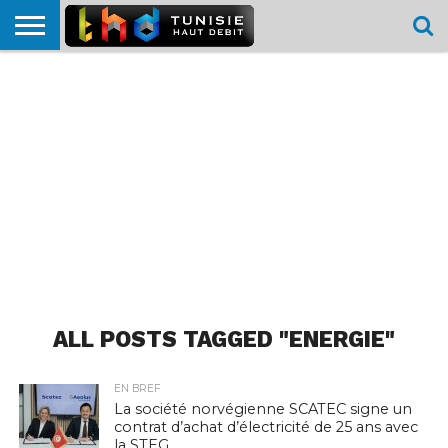
HOME
L’ACTUTHD
EN
PODCASTS
TEST
COMPARATIF
CARTE DE
CONTACT
BREF
DÉBIT
DÉBIT
COUVERTURE
MOBILE
MOBILE
ALL POSTS TAGGED "ENERGIE"
EN BREF
La société norvégienne SCATEC signe un
contrat d’achat d’électricité de 25 ans avec
la STEG