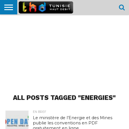
HOME
L’ACTUTHD
EN
PODCASTS
TEST
COMPARATIF
CARTE DE
CONTACT
BREF
DÉBIT
DÉBIT
COUVERTURE
MOBILE
MOBILE
ALL POSTS TAGGED "ENERGIES"
EN BREF
Le ministère de l’Energie et des Mines
publie les conventions en PDF
gratuitement en ligne