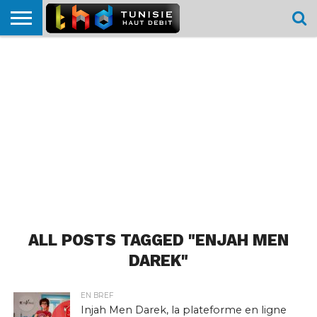
HOME
L’ACTUTHD
EN
PODCASTS
TEST
COMPARATIF
CARTE DE
CONTACT
BREF
DÉBIT
DÉBIT
COUVERTURE
MOBILE
MOBILE
ALL POSTS TAGGED "ENJAH MEN
DAREK"
EN BREF
Injah Men Darek, la plateforme en ligne