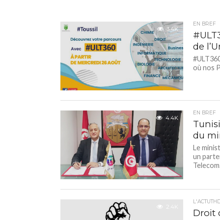
EN BREF
3.4K
#ULT3
de l’U
#ULT360°
où nos P
EN BREF
4.4K
Tunis
du mi
Le minis
un parte
Telecom.
L'ACTUTH
2.4K
Droit