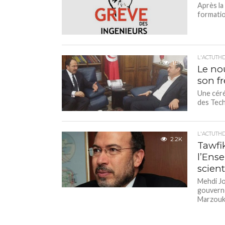
Après la
formatio
L'ACTUTH
1.9K
Le no
son f
Une céré
des Tech
L'ACTUTH
2.2K
Tawfik
l’Ens
scient
Mehdi Jo
gouverne
Marzouki