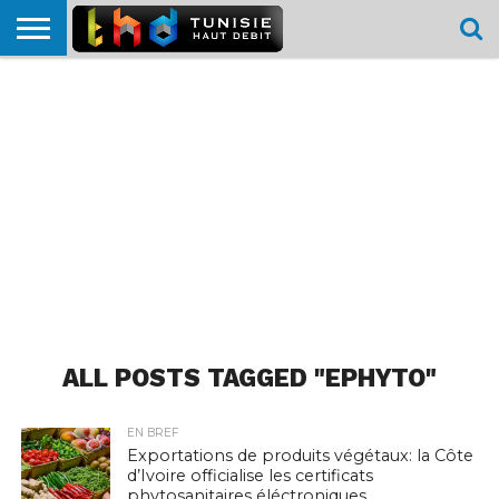
HOME
L’ACTUTHD
EN
PODCASTS
TEST
COMPARATIF
CARTE DE
CONTACT
BREF
DÉBIT
DÉBIT
COUVERTURE
MOBILE
MOBILE
ALL POSTS TAGGED "EPHYTO"
EN BREF
Exportations de produits végétaux: la Côte
d’Ivoire officialise les certificats
phytosanitaires éléctroniques