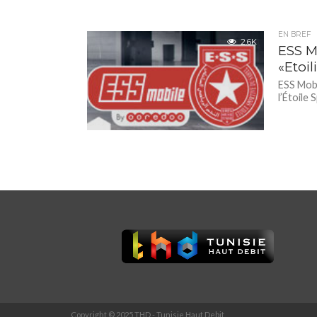
EN BREF
2.6K
ESS M
«Etoil
ESS Mobi
l’Étoile 
Copyright © 2025 THD - Tunisie Haut Debit.