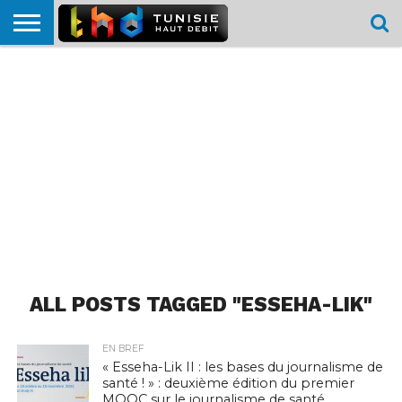
HOME
L’ACTUTHD
EN
PODCASTS
TEST
COMPARATIF
CARTE DE
CONTACT
BREF
DÉBIT
DÉBIT
COUVERTURE
MOBILE
MOBILE
ALL POSTS TAGGED "ESSEHA-LIK"
EN BREF
« Esseha-Lik II : les bases du journalisme de
santé ! » : deuxième édition du premier
MOOC sur le journalisme de santé