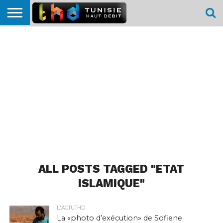
HOME
L’ACTUTHD
EN
PODCASTS
TEST
COMPARATIF
CARTE DE
CONTACT
BREF
DÉBIT
DÉBIT
COUVERTURE
MOBILE
MOBILE
ALL POSTS TAGGED "ETAT
ISLAMIQUE"
L'ACTUTHD
La «photo d’exécution» de Sofiene