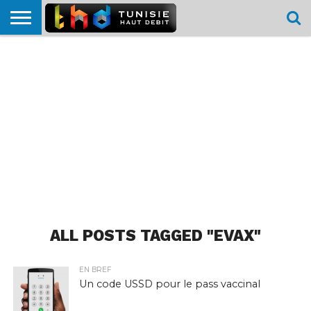
HOME
L’ACTUTHD
EN
PODCASTS
TEST
COMPARATIF
CARTE DE
CONTACT
BREF
DÉBIT
DÉBIT
COUVERTURE
MOBILE
MOBILE
ALL POSTS TAGGED "EVAX"
EN BREF
Un code USSD pour le pass vaccinal