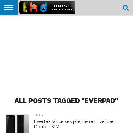
HOME
L’ACTUTHD
EN
PODCASTS
TEST
COMPARATIF
CARTE DE
CONTACT
BREF
DÉBIT
DÉBIT
COUVERTURE
MOBILE
MOBILE
ALL POSTS TAGGED "EVERPAD"
EN BREF
Evertek lance ses premières Everpad
Double SIM