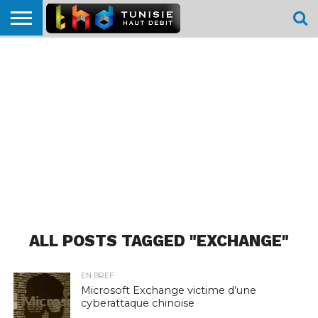
HOME
L’ACTUTHD
EN
PODCASTS
TEST
COMPARATIF
CARTE DE
CONTACT
BREF
DÉBIT
DÉBIT
COUVERTURE
MOBILE
MOBILE
ALL POSTS TAGGED "EXCHANGE"
EN BREF
Microsoft Exchange victime d’une
cyberattaque chinoise