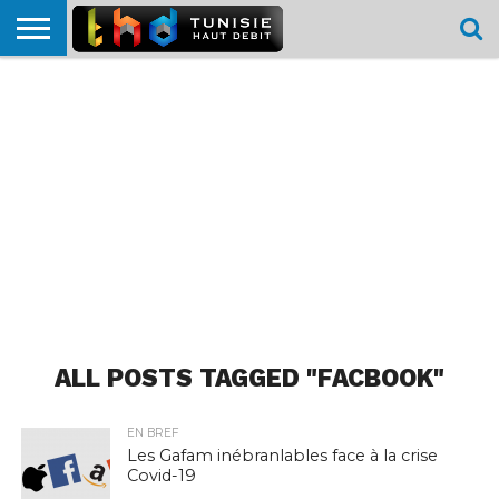
HOME
L’ACTUTHD
EN
PODCASTS
TEST
COMPARATIF
CARTE DE
CONTACT
BREF
DÉBIT
DÉBIT
COUVERTURE
MOBILE
MOBILE
ALL POSTS TAGGED "FACBOOK"
EN BREF
Les Gafam inébranlables face à la crise
Covid-19