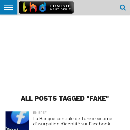
HOME
L’ACTUTHD
EN
PODCASTS
TEST
COMPARATIF
CARTE DE
CONTACT
BREF
DÉBIT
DÉBIT
COUVERTURE
MOBILE
MOBILE
ALL POSTS TAGGED "FAKE"
EN BREF
La Banque centrale de Tunisie victime
d’usurpation d’identité sur Facebook