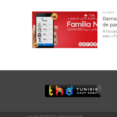
EN BREF
7.0K
Ramad
de pa
A l’occa
avec « Fa
Copyright © 2025 THD - Tunisie Haut Debit.